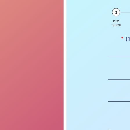
3
סיום
ושיתוף
ה)