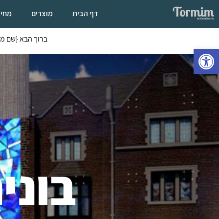
דף הבית
מוצרים
מחיר
ברוך הבא {שם משתמש}
פתח סרגל נגישות
בונים 770 בבו