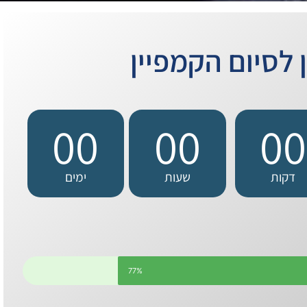
 לסיום הקמפיין
00
00
00
דקות
שעות
ימים
77%