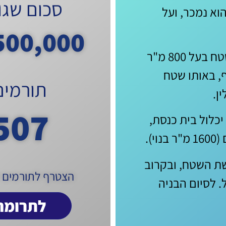
סכום שגוי
א נמכר, ועל
500,000
בהשגחה פרטית, נוצרה הזדמנות לרכישת שטח בעל 800 מ"ר
ף, באותו שטח
תורמים
ן.
507
 770 שבניו יורק, יכלול בית כנסת,
).
 ריאל עבור רכישת השטח, ובקרוב
הצטרף לתורמים ל
 האחרון בסך 1.000.000 ריאל. לסיום הבניה
לתרומה