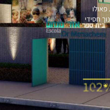
פאולו
וך חסידי