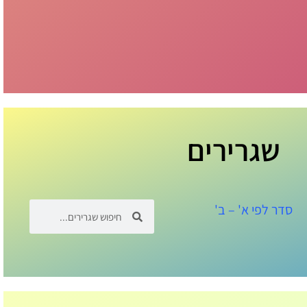
שגרירים
סדר לפי א' – ב'