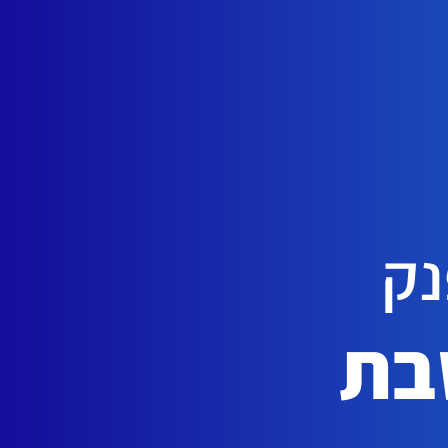
נק
בת