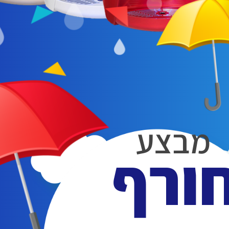
מבצע
ורף